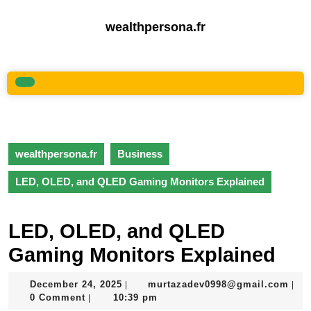
Skip
to
wealthpersona.fr
content
Skip
to
content
Open
Button
wealthpersona.fr
Business
LED, OLED, and QLED Gaming Monitors Explained
LED, OLED, and QLED
Gaming Monitors Explained
December
mur
December 24, 2025
murtazadev0998@gmail.com
|
|
24,
0 Comment
10:39 pm
|
2025